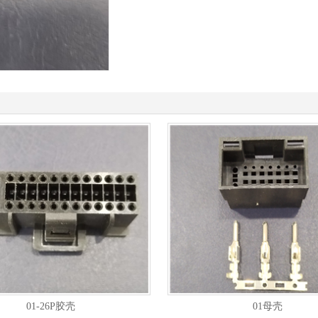
01-26P胶壳
01母壳